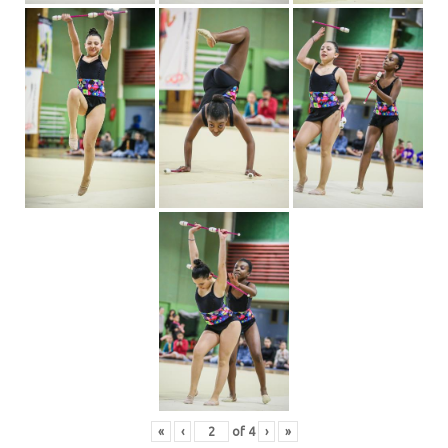
«
‹
of
4
›
»