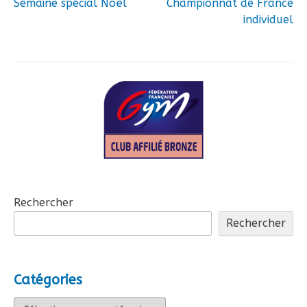
Semaine spécial Noël
Championnat de France
Navigation
individuel
de
l’article
Rechercher
Rechercher
Catégories
Catégories