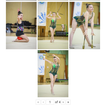
«
‹
of
4
›
»