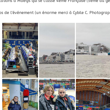
itations à Maëlys qui se classe 4ème Française (5ème au gé
s de l’événement (un énorme merci à Cybile C. Photograp