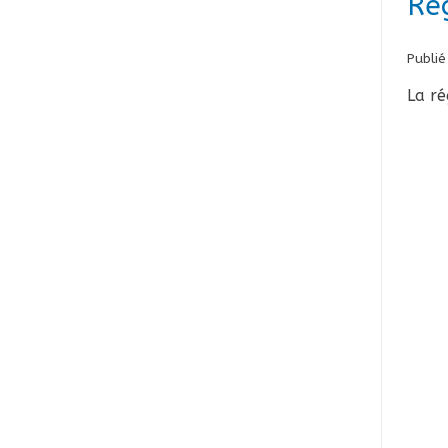
Ré
Publié
La ré