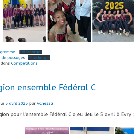
igramme
Télécharger
s de passages
Télécharger
é dans
Compétitions
gion ensemble Fédéral C
 le
5 avril 2025
par
Vanessa
gion pour l’ensemble Fédéral C a eu lieu le 5 avril à Evry :