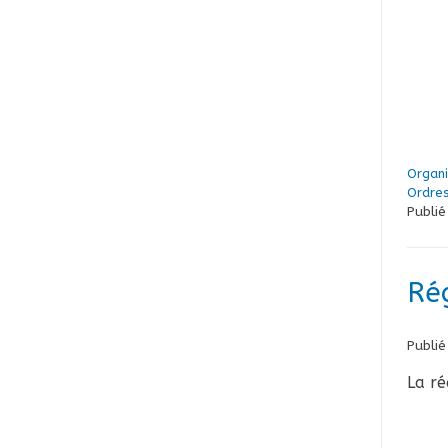
Organ
Ordre
Publi
Ré
Publié
La ré