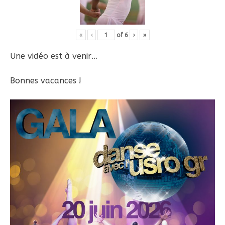
«
‹
of
6
›
»
Une vidéo est à venir…
Bonnes vacances !