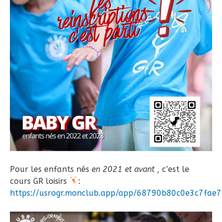
Pour les enfants nés
en 2021 et avant
, c’est le
cours GR loisirs
:
https://usrogr.monclub.app/app/68790b80c0e3c7fae