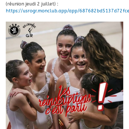
(réunion jeudi 2 juillet) :
https://usrogr.monclub.app/app/687682bd5137d72fc