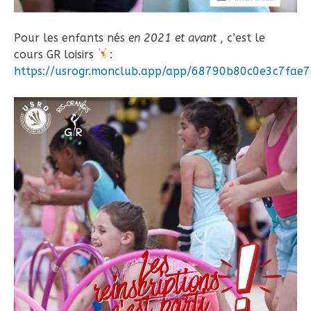
Pour les enfants nés
en 2021 et avant
, c’est le
cours GR loisirs
:
https://usrogr.monclub.app/app/68790b80c0e3c7fae