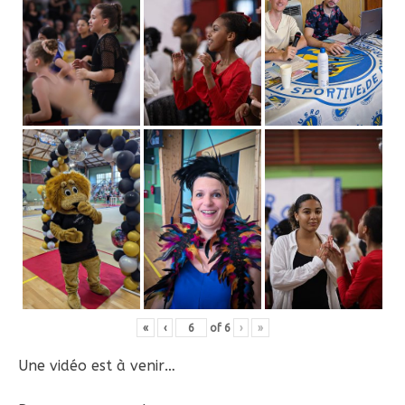
«
‹
of
6
›
»
Une vidéo est à venir…