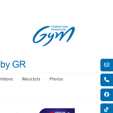
titions
Résultats
Photos