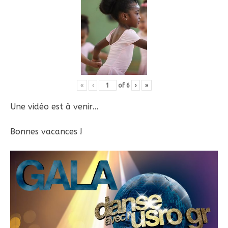
«
‹
of
6
›
»
Une vidéo est à venir…
Bonnes vacances !