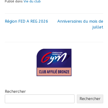
Publié dans
Vie du club
Région FED A REG 2026
Anniversaires du mois de
Navigation
juillet
de
l’article
Rechercher
Rechercher