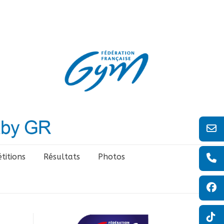
titions
Résultats
Photos