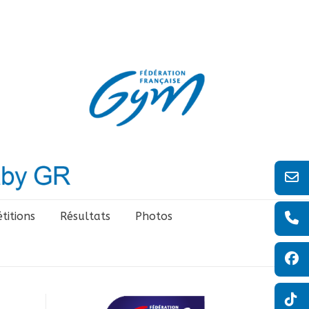
titions
Résultats
Photos