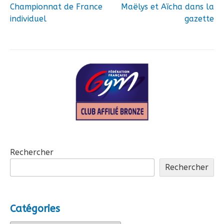
Championnat de France
Maëlys et Aïcha dans la
Navigation
individuel
gazette
de
l’article
Rechercher
Rechercher
Catégories