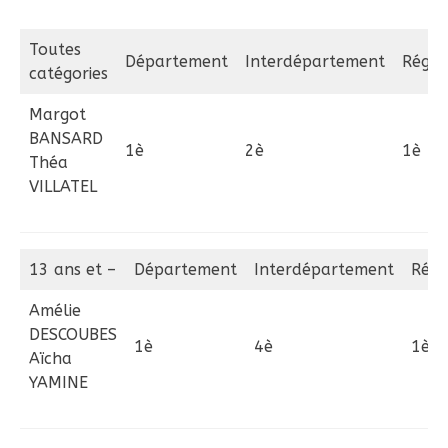
Toutes
Département
Interdépartement
Régio
catégories
Margot
BANSARD
1è
2è
1è
Théa
VILLATEL
13 ans et –
Département
Interdépartement
Régi
Amélie
DESCOUBES
1è
4è
1è
Aïcha
YAMINE