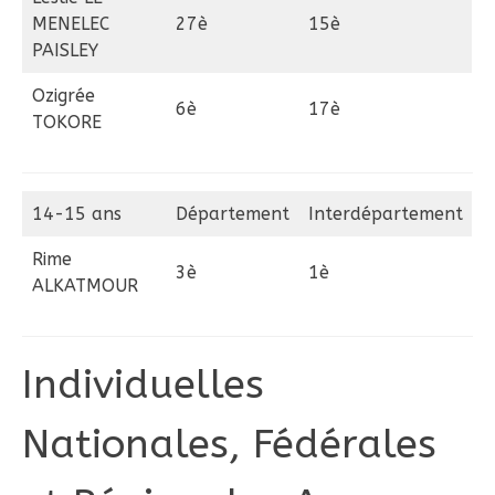
MENELEC
27è
15è
PAISLEY
Ozigrée
6è
17è
TOKORE
14-15 ans
Département
Interdépartement
Rime
3è
1è
ALKATMOUR
Individuelles
Nationales, Fédérales