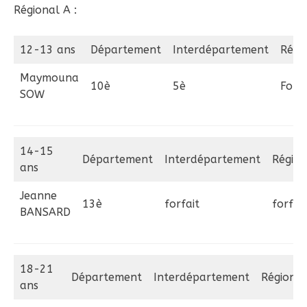
Régional A :
12-13 ans
Département
Interdépartement
Régi
Maymouna
10è
5è
Forfa
SOW
14-15
Département
Interdépartement
Région
ans
Jeanne
13è
forfait
forfait
BANSARD
18-21
Département
Interdépartement
Région
ans