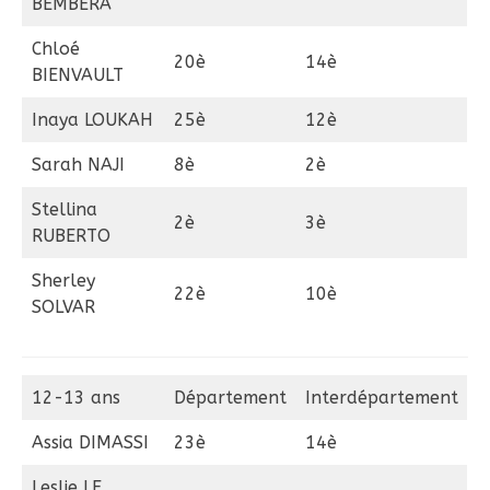
BEMBERA
Chloé
20è
14è
BIENVAULT
Inaya LOUKAH
25è
12è
Sarah NAJI
8è
2è
Stellina
2è
3è
RUBERTO
Sherley
22è
10è
SOLVAR
12-13 ans
Département
Interdépartement
Assia DIMASSI
23è
14è
Leslie LE