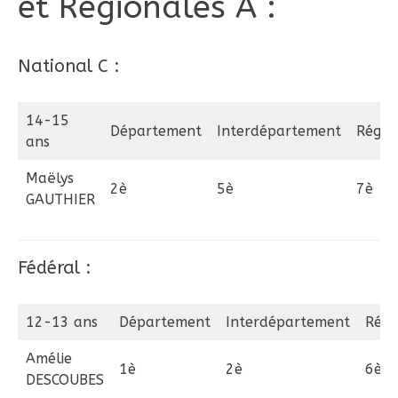
et Régionales A :
National C :
14-15
Département
Interdépartement
Régio
ans
Maëlys
2è
5è
7è
GAUTHIER
Fédéral :
12-13 ans
Département
Interdépartement
Régi
Amélie
1è
2è
6è
DESCOUBES