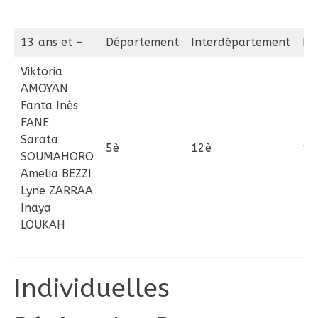
13 ans et –
Département
Interdépartement
Ré
Viktoria
AMOYAN
Fanta Inès
FANE
Sarata
5è
12è
17
SOUMAHORO
Amelia BEZZI
Lyne ZARRAA
Inaya
LOUKAH
Individuelles