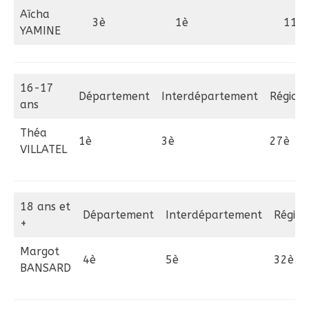
Aïcha
3è
1è
11è
YAMINE
16-17
Département
Interdépartement
Région
ans
Théa
1è
3è
27è
VILLATEL
18 ans et
Département
Interdépartement
Région
+
Margot
4è
5è
32è
BANSARD