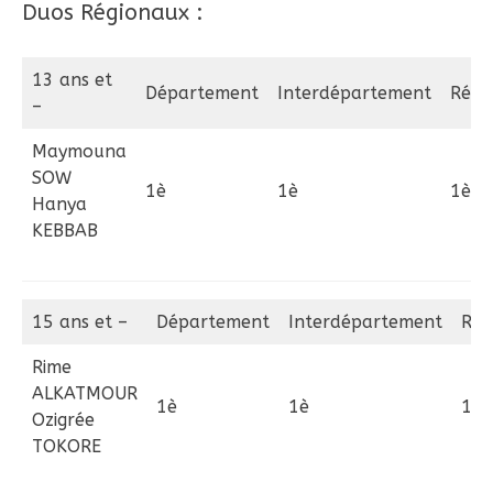
Duos Régionaux :
13 ans et
Département
Interdépartement
Régi
–
Maymouna
SOW
1è
1è
1è
Hanya
KEBBAB
15 ans et –
Département
Interdépartement
Rég
Rime
ALKATMOUR
1è
1è
1è
Ozigrée
TOKORE