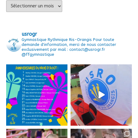
Archives
usrogr
Gymnastique Rythmique Ris-Orangis
Pour toute
demande d'information, merci de nous contacter
exclusivement par mail : contact@usrogr.fr
@ffgymnastique