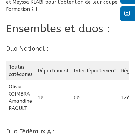
et Meyssa KLABI pour l’obtention de leur coupe
Formation 2 !
Ensembles et duos :
Duo National :
Toutes
Département
Interdépartement
Régio
catégories
Olivia
COIMBRA
1è
6è
12è
Amandine
RAOULT
Duo Fédéraux A :