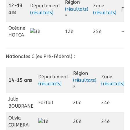
Région
12-13
Département
Zone
(résultats)
Fra
ans
(résultats)
(résultats)
*
Océane
12è
25è
~
HOTCA
Nationales C (ex Pré-Fédéral) :
Région
Département
Zone
14-15 ans
(résultats)
(résultats)
(résultats)
*
Julia
Forfait
20è
24è
BOUDRANE
Olivia
20è
24è
COIMBRA