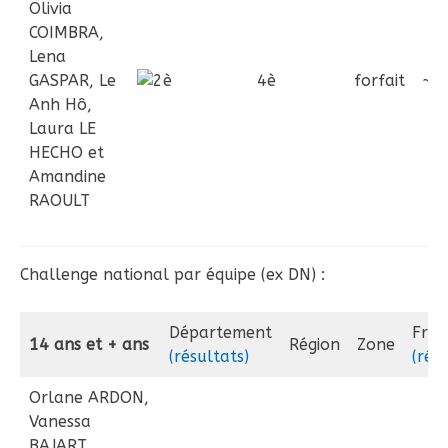
Olivia
COIMBRA,
Lena
GASPAR, Le
4è
forfait
~
Anh Hô,
Laura LE
HECHO et
Amandine
RAOULT
Challenge national par équipe (ex DN) :
Département
Fran
14 ans et + ans
Région
Zone
(résultats)
(rés
Orlane ARDON,
Vanessa
BAJART,