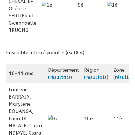
CHEVALIER,
5è
Océane
SERTIER et
Gwennaelle
TRUONG
Ensemble interrégional E (ex DC4) :
Département
Région
Zone
10-11 ans
(résultats)
(résultats)
(résultat
Laurène
BARRAJA,
Marylène
BOUANGA,
Luna DI
10è
11è
NATALE, Clara
NDIAYE, Clara