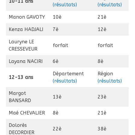
10-11 ans
(résultats)
(résultats)
Manon GAVOTY
10è
21è
Kenza HADJALI
7è
12è
Lauryne LE
forfait
forfait
CRESSEVEUR
Layana NACIRI
6è
8è
Département
Région
12-13 ans
(résultats)
(résultats)
Margot
13è
23è
BANSARD
Maé CHEVALIER
8è
21è
Dolorès
22è
38è
DECORDIER