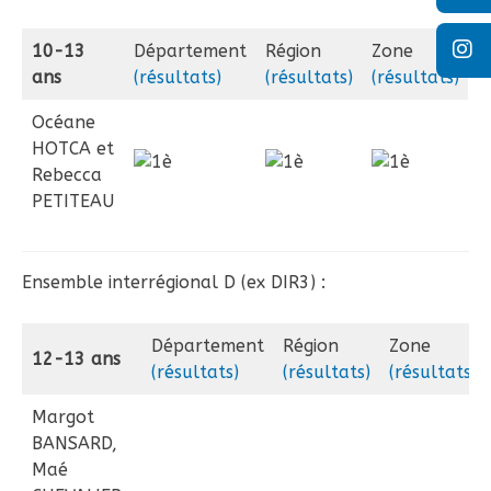
10-13
Département
Région
Zone
ans
(résultats)
(résultats)
(résultats)
Océane
HOTCA et
Rebecca
PETITEAU
Ensemble interrégional D (ex DIR3) :
Département
Région
Zone
12-13 ans
(résultats)
(résultats)
(résultats)
Margot
BANSARD,
Maé