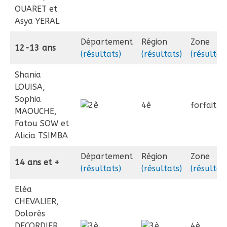
OUARET et
Asya YERAL
Département
Région
Zone
12-13 ans
(résultats)
(résultats)
(résultat
Shania
LOUISA,
Sophia
4è
forfait
MAOUCHE,
Fatou SOW et
Alicia TSIMBA
Département
Région
Zone
14 ans et +
(résultats)
(résultats)
(résultat
Eléa
CHEVALIER,
Dolorès
DECORDIER,
4è