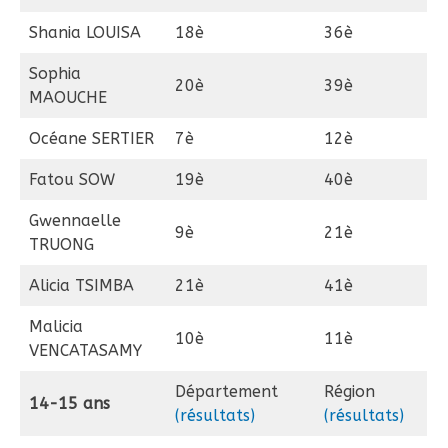
Shania LOUISA
18è
36è
Sophia
20è
39è
MAOUCHE
Océane SERTIER
7è
12è
Fatou SOW
19è
40è
Gwennaelle
9è
21è
TRUONG
Alicia TSIMBA
21è
41è
Malicia
10è
11è
VENCATASAMY
Département
Région
14-15 ans
(résultats)
(résultats)