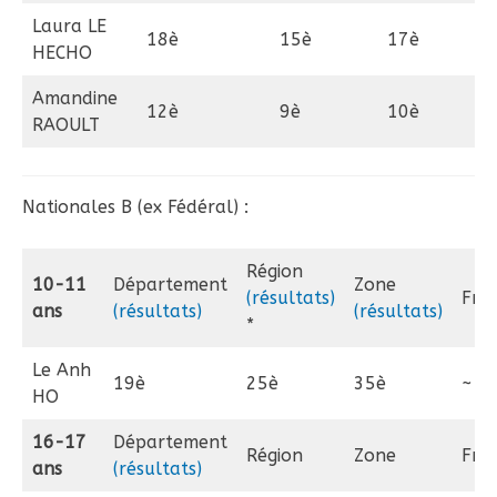
Laura LE
18è
15è
17è
HECHO
Amandine
12è
9è
10è
RAOULT
Nationales B (ex Fédéral) :
Région
10-11
Département
Zone
(résultats)
Fra
ans
(résultats)
(résultats)
*
Le Anh
19è
25è
35è
~
HO
16-17
Département
Région
Zone
Fra
ans
(résultats)