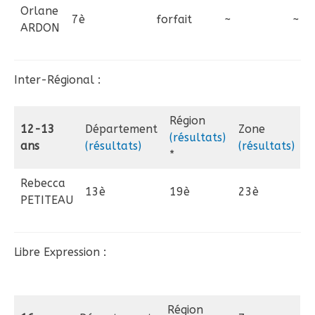
Orlane
7è
forfait
~
~
ARDON
Inter-Régional :
Région
12-13
Département
Zone
(résultats)
ans
(résultats)
(résultats)
*
Rebecca
13è
19è
23è
PETITEAU
Libre Expression :
Région