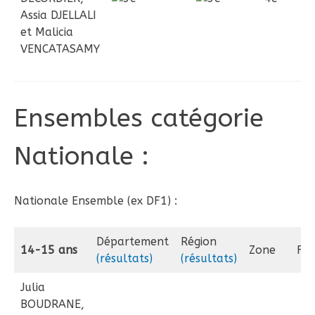
Assia DJELLALI
et Malicia
VENCATASAMY
Ensembles catégorie
Nationale :
Nationale Ensemble (ex DF1) :
Département
Région
14-15 ans
Zone
Fr
(résultats)
(résultats)
Julia
BOUDRANE,