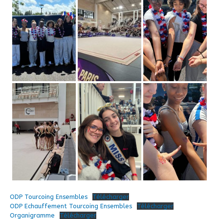
ODP Tourcoing Ensembles
Télécharger
ODP Echauffement Tourcoing Ensembles
Télécharger
Organigramme
Télécharger