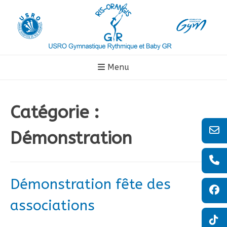
Aller
au
contenu
Menu
Catégorie :
Démonstration
Démonstration fête des
associations