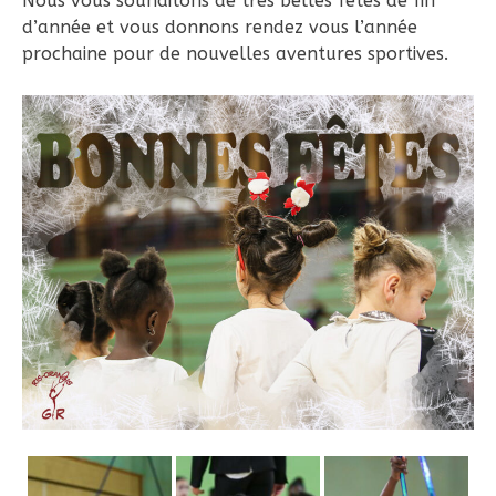
Nous vous souhaitons de très belles fêtes de fin
d’année et vous donnons rendez vous l’année
prochaine pour de nouvelles aventures sportives.