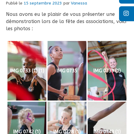
Publié le
15 septembre 2023
par
Vanessa
Nous avons eu le plaisir de vous présenter une
démonstration lors de la fête des associations, voici
les photos :
IMG 0733 (1) (1)
IMG 0735
IMG 0739 (1)
IMG 0742 (1)
IMG 0728 (1)
IMG 0743 (1)