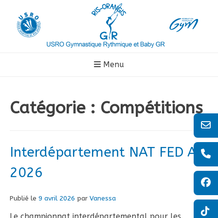
Aller
au
contenu
Menu
Catégorie :
Compétitions
Interdépartement NAT FED A
2026
Publié le
9 avril 2026
par
Vanessa
Le championnat interdépartemental pour les