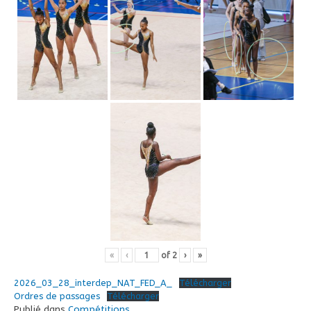
«
‹
of
2
›
»
2026_03_28_interdep_NAT_FED_A_
Télécharger
Ordres de passages
Télécharger
Publié dans
Compétitions