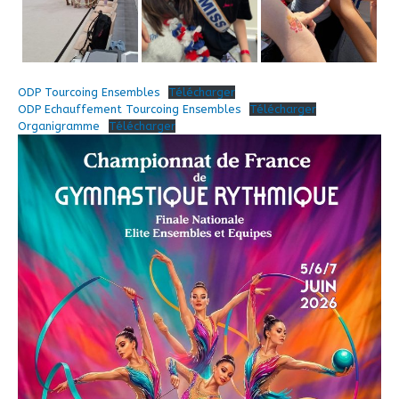
ODP Tourcoing Ensembles
Télécharger
ODP Echauffement Tourcoing Ensembles
Télécharger
Organigramme
Télécharger