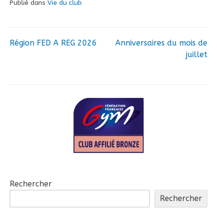
Publié dans
Vie du club
Région FED A REG 2026
Anniversaires du mois de
Navigation
juillet
de
l’article
Rechercher
Rechercher