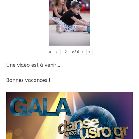
«
‹
of
6
›
»
Une vidéo est à venir…
Bonnes vacances !