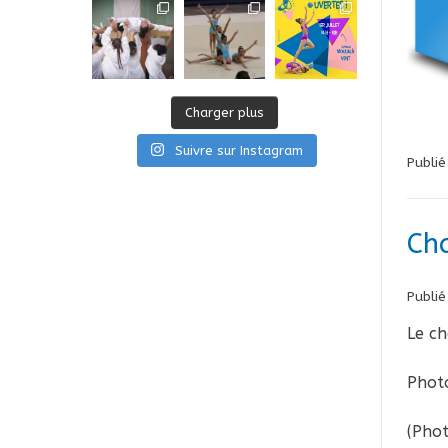
Charger plus
Suivre sur Instagram
Publi
Ch
Publié
Le ch
Photo
(Phot