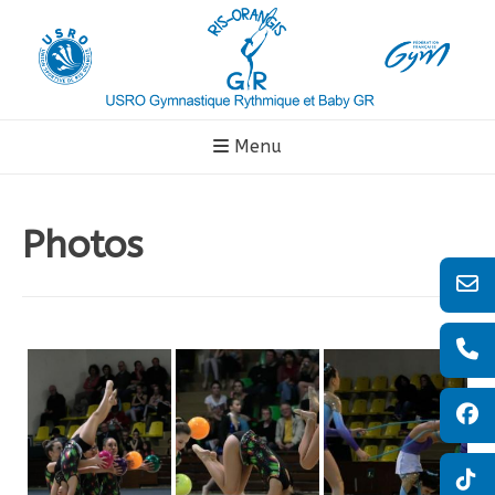
Aller
au
contenu
Menu
Photos