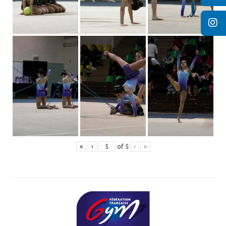
«
‹
of
5
›
»