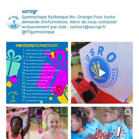
usrogr
Gymnastique Rythmique Ris-Orangis
Pour toute
demande d'information, merci de nous contacter
exclusivement par mail : contact@usrogr.fr
@ffgymnastique