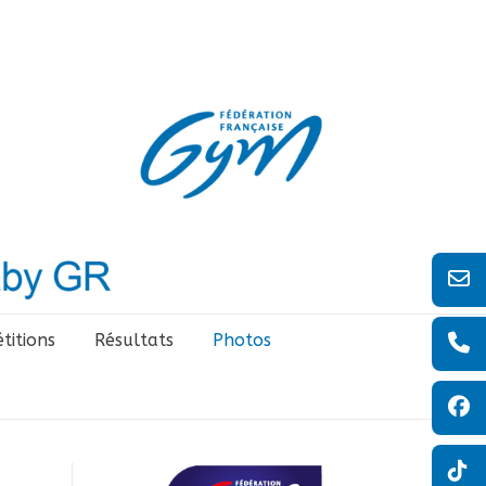
titions
Résultats
Photos