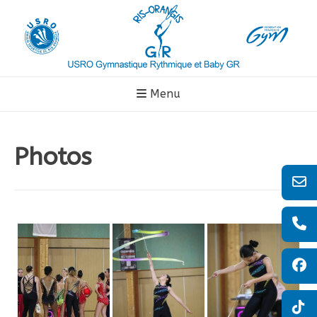
Aller
au
contenu
Menu
Photos