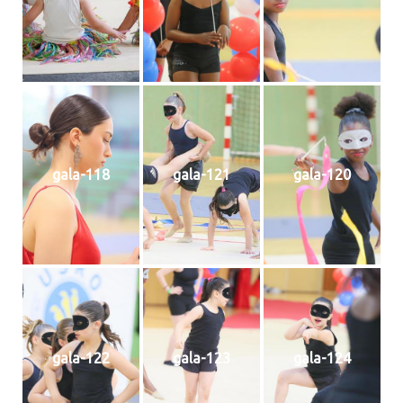
gala-118
gala-121
gala-120
gala-122
gala-123
gala-124