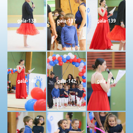
gala-138
gala-137
gala-139
gala-140
gala-142
gala-141