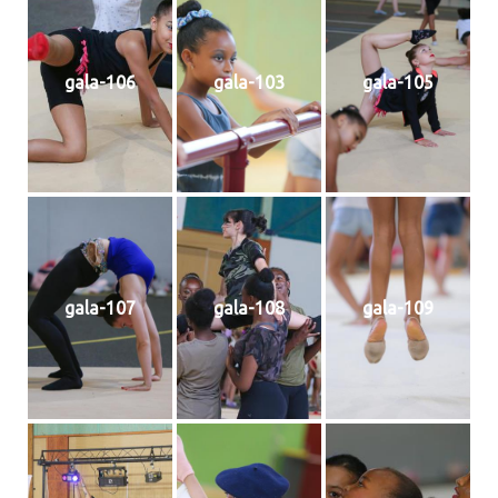
gala-106
gala-103
gala-105
gala-107
gala-108
gala-109