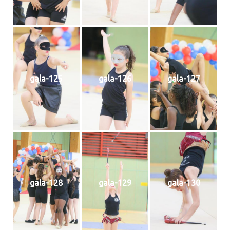
gala-125
gala-126
gala-127
gala-128
gala-129
gala-130