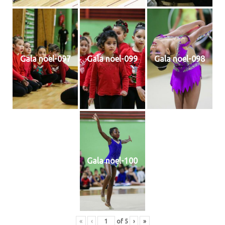
Gala noel-097
Gala noel-099
Gala noel-098
Gala noel-100
«
‹
of
5
›
»