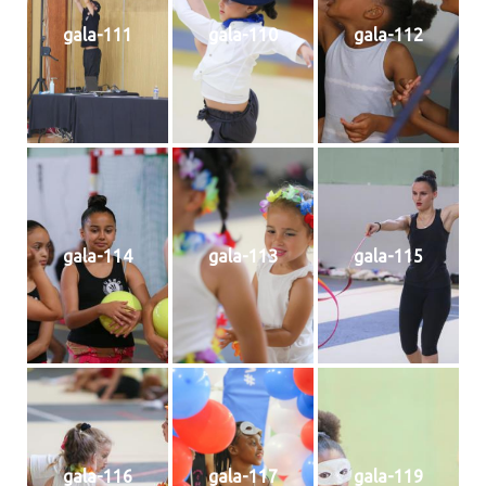
gala-111
gala-110
gala-112
gala-114
gala-113
gala-115
gala-116
gala-117
gala-119