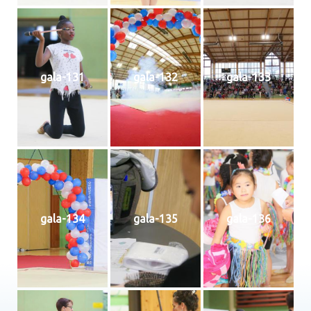
gala-131
gala-132
gala-133
gala-134
gala-135
gala-136