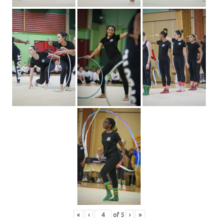
«
‹
of
5
›
»