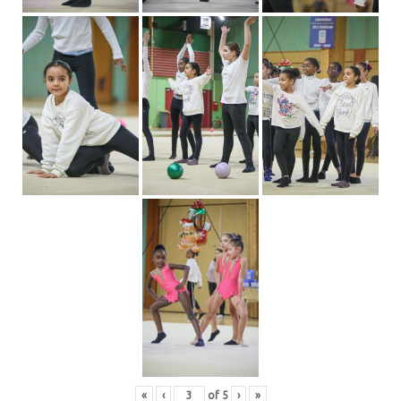
«
‹
of
5
›
»