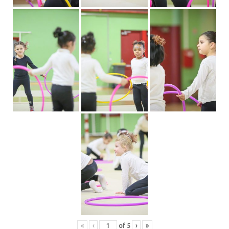
«
‹
of
5
›
»