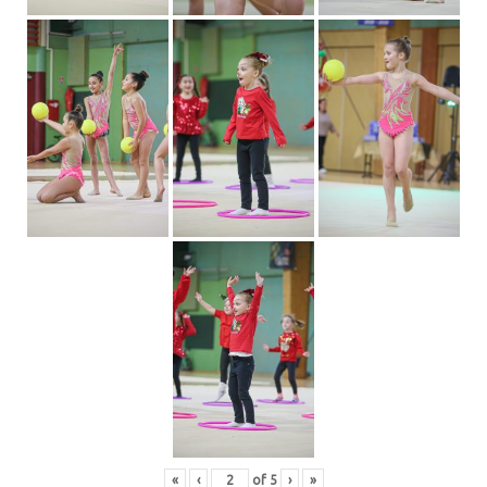
«
‹
of
5
›
»