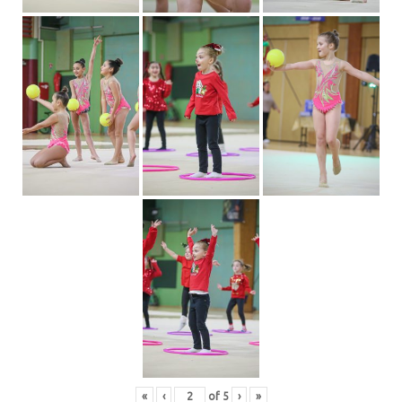
«
‹
of
5
›
»