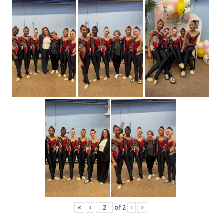
«
‹
of
2
›
»