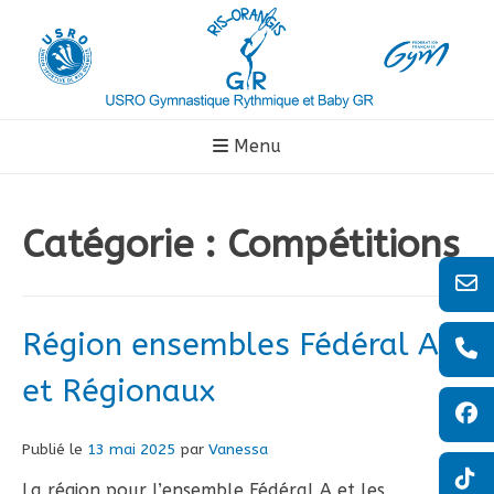
Aller
au
contenu
Menu
Catégorie :
Compétitions
Région ensembles Fédéral A
et Régionaux
Publié le
13 mai 2025
par
Vanessa
La région pour l’ensemble Fédéral A et les