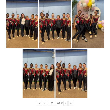
«
‹
of
2
›
»