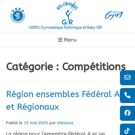
Aller
au
contenu
Menu
Catégorie :
Compétitions
Région ensembles Fédéral A
et Régionaux
Publié le
13 mai 2025
par
Vanessa
La région pour l’ensemble Fédéral A et les