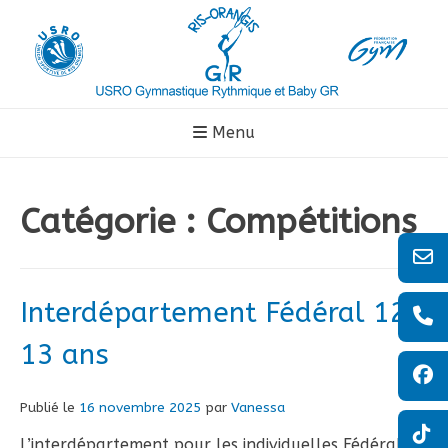
Aller
au
contenu
Menu
Catégorie :
Compétitions
Interdépartement Fédéral 12-
13 ans
Publié le
16 novembre 2025
par
Vanessa
L’interdépartement pour les individuelles Fédérales