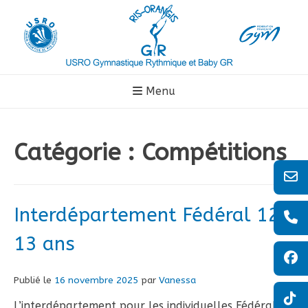
Aller
au
contenu
Menu
Catégorie :
Compétitions
Interdépartement Fédéral 12-
13 ans
Publié le
16 novembre 2025
par
Vanessa
L’interdépartement pour les individuelles Fédérales