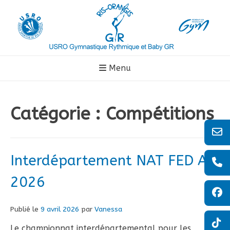
Aller
au
contenu
Menu
Catégorie :
Compétitions
Interdépartement NAT FED A
2026
Publié le
9 avril 2026
par
Vanessa
Le championnat interdépartemental pour les