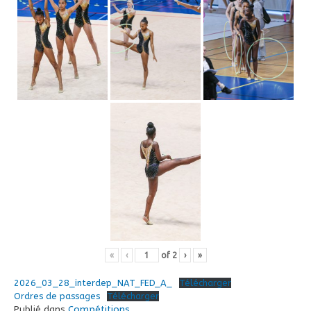
«
‹
of
2
›
»
2026_03_28_interdep_NAT_FED_A_
Télécharger
Ordres de passages
Télécharger
Publié dans
Compétitions