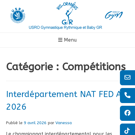
Aller
au
contenu
Menu
Catégorie :
Compétitions
Interdépartement NAT FED A
2026
Publié le
9 avril 2026
par
Vanessa
Le championnat interdépartemental pour les