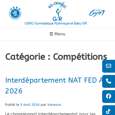
Aller
au
contenu
Menu
Catégorie :
Compétitions
Interdépartement NAT FED A
2026
Publié le
9 avril 2026
par
Vanessa
Le championnat interdépartemental pour les