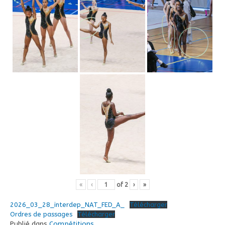
«
‹
of
2
›
»
2026_03_28_interdep_NAT_FED_A_
Télécharger
Ordres de passages
Télécharger
Publié dans
Compétitions