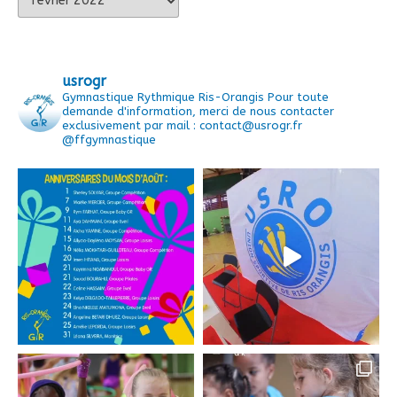
usrogr
Gymnastique Rythmique Ris-Orangis
Pour toute
demande d'information, merci de nous contacter
exclusivement par mail : contact@usrogr.fr
@ffgymnastique