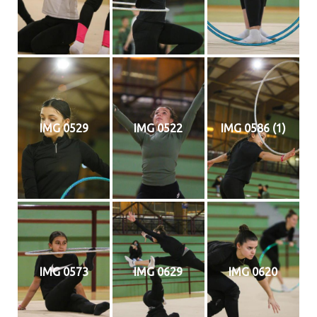
IMG 0529
IMG 0522
IMG 0586 (1)
IMG 0573
IMG 0629
IMG 0620