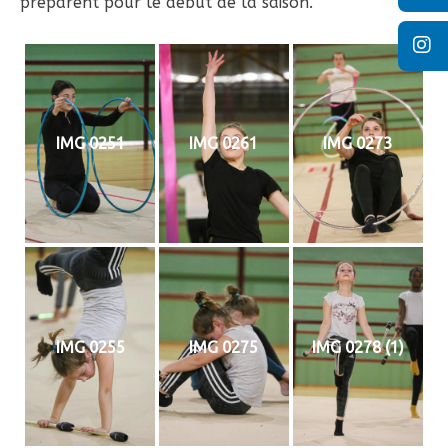
préparent pour le début de la saison.
IMG 0251
IMG 0261
IMG 0273
IMG 0255
IMG 0275
IMG 0278 (1)